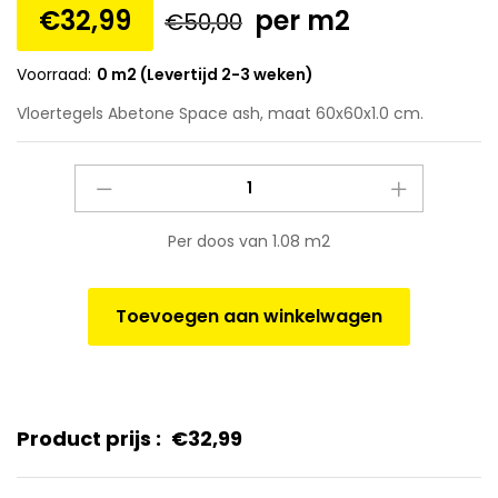
€
32,99
per m2
€
50,00
Voorraad:
0 m2 (Levertijd 2-3 weken)
Vloertegels Abetone Space ash, maat 60x60x1.0 cm.
Vloertegels
Abetone
Space
Per doos van 1.08 m2
ash,
maat
60x60x1.0
Toevoegen aan winkelwagen
cm.
quantity
Product prijs :
€
32,99