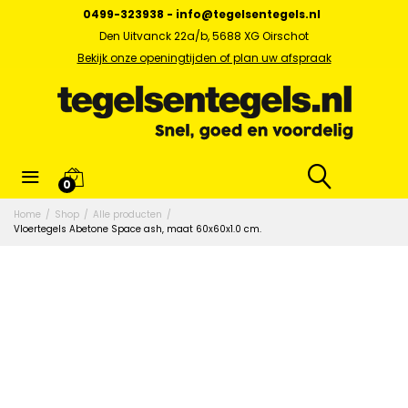
0499-323938
-
info@tegelsentegels.nl
Den Uitvanck 22a/b, 5688 XG Oirschot
Bekijk onze openingtijden of plan uw afspraak
0
Home
/
Shop
/
Alle producten
/
Vloertegels Abetone Space ash, maat 60x60x1.0 cm.