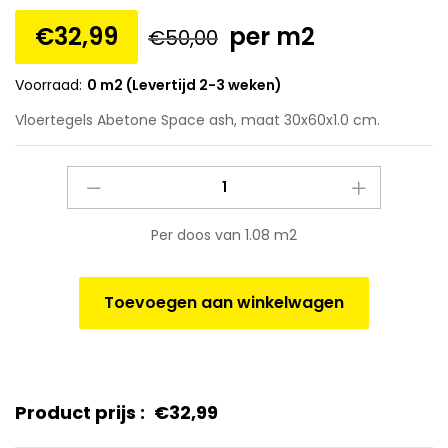
€
32,99
per m2
€
50,00
Voorraad:
0 m2 (Levertijd 2-3 weken)
Vloertegels Abetone Space ash, maat 30x60x1.0 cm.
Vloertegels
Abetone
Space
Per doos van 1.08 m2
ash,
maat
30x60x1.0
Toevoegen aan winkelwagen
cm.
quantity
Product prijs :
€
32,99