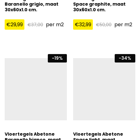
Baranello grigio, maat
Space graphite, maat
30x60x1.0 cm.
30x60x1.0 cm.
€
29,99
per m2
€
32,99
per m2
€
37,00
€
50,00
-
19
%
-
34
%
Vloertegels Abetone
Vloertegels Abetone
Baranello bianco, maat
Space light, maat