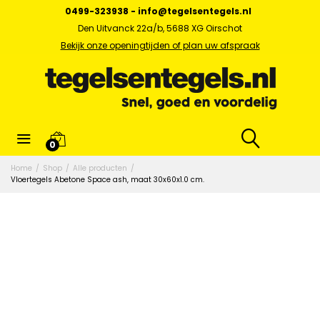
0499-323938
-
info@tegelsentegels.nl
Den Uitvanck 22a/b, 5688 XG Oirschot
Bekijk onze openingtijden of plan uw afspraak
0
Home
/
Shop
/
Alle producten
/
Vloertegels Abetone Space ash, maat 30x60x1.0 cm.