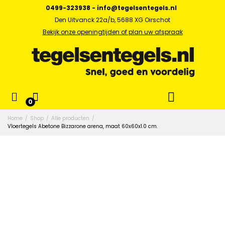
0499-323938
-
info@tegelsentegels.nl
Den Uitvanck 22a/b, 5688 XG Oirschot
Bekijk onze openingtijden of plan uw afspraak
0
Home
/
Shop
/
Alle producten
/
Vloertegels Abetone Bizzarone arena, maat 60x60x1.0 cm.