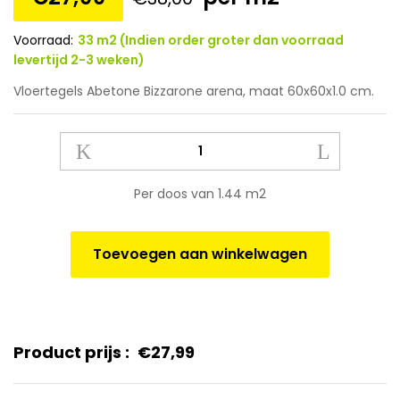
Voorraad:
33 m2 (Indien order groter dan voorraad
levertijd 2-3 weken)
Vloertegels Abetone Bizzarone arena, maat 60x60x1.0 cm.
Vloertegels
Abetone
Bizzarone
Per doos van 1.44 m2
arena,
maat
60x60x1.0
Toevoegen aan winkelwagen
cm.
quantity
Product prijs :
€
27,99