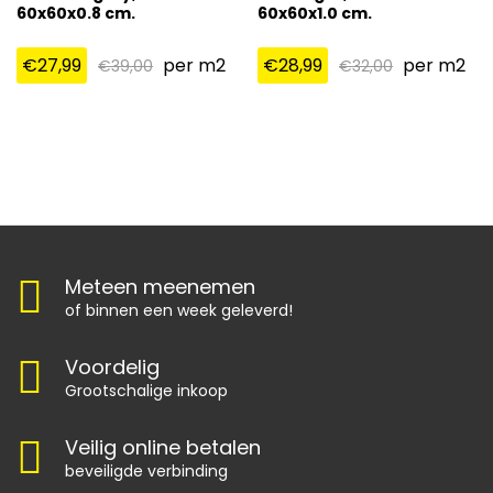
60x60x0.8 cm.
60x60x1.0 cm.
€
27,99
per m2
€
28,99
per m2
€
39,00
€
32,00
Meteen meenemen
of binnen een week geleverd!
Voordelig
Grootschalige inkoop
Veilig online betalen
beveiligde verbinding