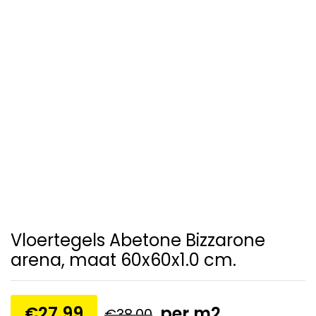
Vloertegels Abetone Bizzarone
arena, maat 60x60x1.0 cm.
€
27,99
per m2
€
38,00