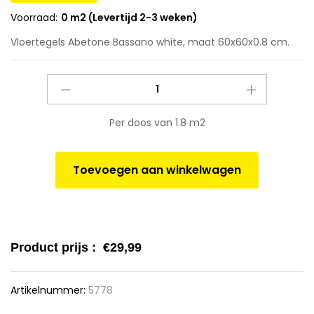
Voorraad:
0 m2 (Levertijd 2-3 weken)
Vloertegels Abetone Bassano white, maat 60x60x0.8 cm.
Vloertegels
Abetone
Bassano
Per doos van 1.8 m2
white,
maat
60x60x0.8
Toevoegen aan winkelwagen
cm.
quantity
Product prijs :
€
29,99
Artikelnummer:
5778