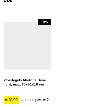
ook
-
9
%
Vloertegels Abetone Bene
light, maat 60x60x1.0 cm.
€
28,99
per m2
€
32,00