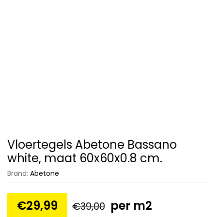
Vloertegels Abetone Bassano
white, maat 60x60x0.8 cm.
Brand:
Abetone
€
29,99
per m2
€
39,00