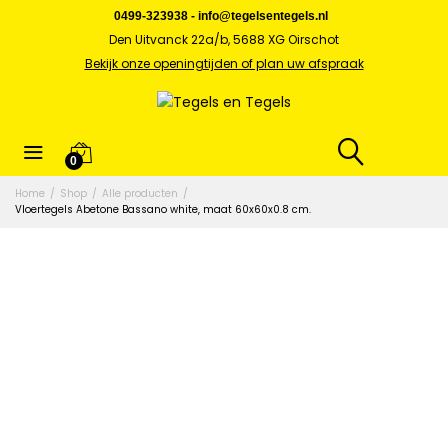
0499-323938
-
info@tegelsentegels.nl
Den Uitvanck 22a/b, 5688 XG Oirschot
Bekijk onze openingtijden of plan uw afspraak
0
Home
/
Shop
/
Alle producten
/
Vloertegels Abetone Bassano white, maat 60x60x0.8 cm.