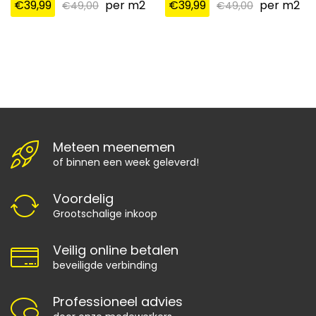
€
39,99
per m2
€
39,99
per m2
€
49,00
€
49,00
Meteen meenemen
of binnen een week geleverd!
Voordelig
Grootschalige inkoop
Veilig online betalen
beveiligde verbinding
Professioneel advies