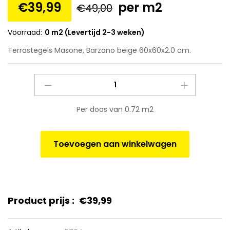
€
39,99
per m2
€
49,00
Voorraad:
0 m2 (Levertijd 2-3 weken)
Terrastegels Masone, Barzano beige 60x60x2.0 cm.
Terrastegels
Masone,
Barzano
Per doos van 0.72 m2
beige
60x60x2.0
cm.
Toevoegen aan winkelwagen
quantity
Product prijs :
€
39,99