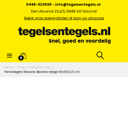
0499-323938
-
info@tegelsentegels.nl
Den Uitvanck 22a/b, 5688 XG Oirschot
Bekijk onze openingtijden of plan uw afspraak
0
Home
/
Shop
/
Alle producten
/
Terrastegels Masone, Barzano beige 60x60x2.0 cm.