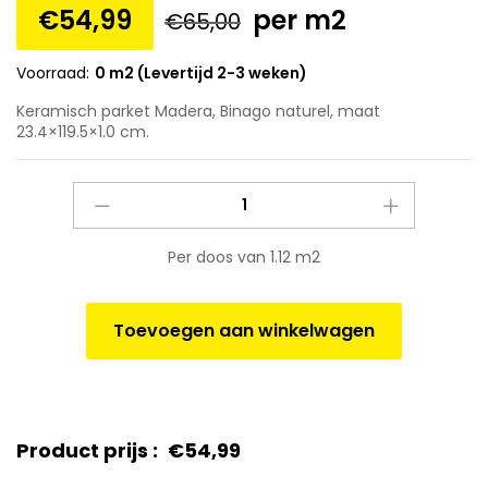
€
54,99
per m2
€
65,00
Voorraad:
0 m2 (Levertijd 2-3 weken)
Keramisch parket Madera, Binago naturel, maat
23.4×119.5×1.0 cm.
Keramisch
parket
Madera,
Per doos van 1.12 m2
Binago
naturel,
maat
Toevoegen aan winkelwagen
23.4x119.5x1.0
cm.
quantity
Product prijs :
€
54,99