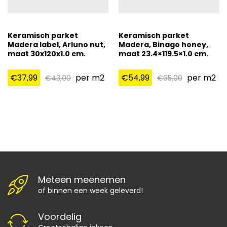
Keramisch parket
Keramisch parket
Madera label, Arluno nut,
Madera, Binago honey,
maat 30x120x1.0 cm.
maat 23.4×119.5×1.0 cm.
€
37,99
per m2
€
54,99
per m2
€
43,00
€
65,00
Meteen meenemen
of binnen een week geleverd!
Voordelig