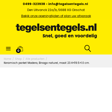
0499-323938
-
info@tegelsentegels.nl
Den Uitvanck 22a/b, 5688 XG Oirschot
Bekijk onze openingtijden of plan uw afspraak
0
Home
/
Shop
/
Alle producten
/
Keramisch parket Madera, Binago naturel, maat 23.4×119.5×1.0 cm.