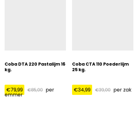
Coba DTA 220 Pastalijm 16
Coba CTA 110 Poederlijm
kg.
25 kg.
€
79,99
per
€
34,99
per zak
€
85,00
€
39,00
emmer