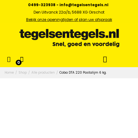
0499-323938
-
info@tegelsentegels.nl
Den Uitvanck 22a/b, 5688 XG Oirschot
Bekijk onze openingtijden of plan uw afspraak
0
Home
/
Shop
/
Alle producten
/
Coba DTA 220 Pastalijm 6 kg.