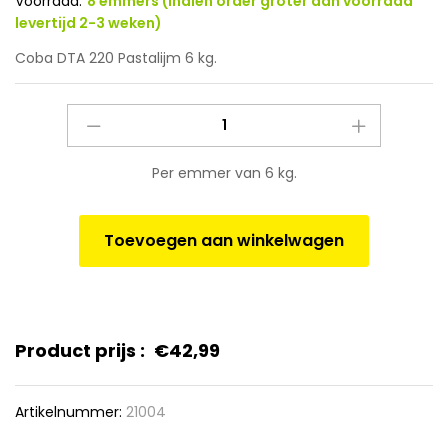
Voorraad:
8 emmers (Indien order groter dan voorraad
levertijd 2-3 weken)
Coba DTA 220 Pastalijm 6 kg.
Coba
DTA
220
Per emmer van 6 kg.
Pastalijm
6
kg.
Toevoegen aan winkelwagen
quantity
Product prijs :
€
42,99
Artikelnummer:
21004