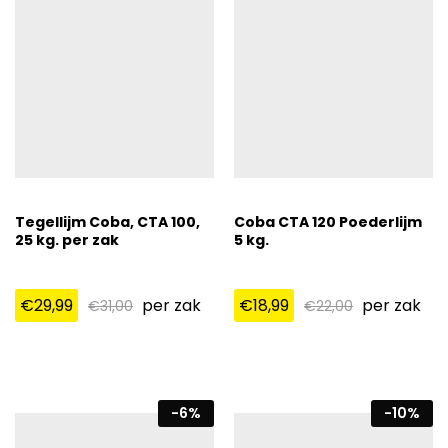
Tegellijm Coba, CTA 100,
Coba CTA 120 Poederlijm
25 kg. per zak
5 kg.
€
29,99
per zak
€
18,99
per zak
€
31,00
€
22,00
-
6
%
-
10
%