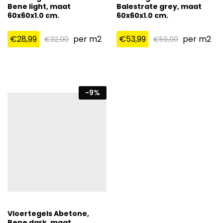
Bene light, maat
Balestrate grey, maat
60x60x1.0 cm.
60x60x1.0 cm.
€
28,99
per m2
€
53,99
per m2
€
32,00
€
59,00
-
9
%
Vloertegels Abetone,
Bene dark, maat