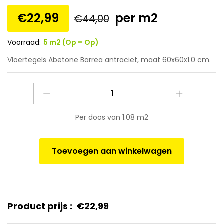
€
22,99
per m2
€
44,00
Voorraad:
5 m2 (Op = Op)
Vloertegels Abetone Barrea antraciet, maat 60x60x1.0 cm.
Vloertegels
Abetone
Barrea
Per doos van 1.08 m2
antraciet,
maat
60x60x1.0
Toevoegen aan winkelwagen
cm.
quantity
Product prijs :
€
22,99