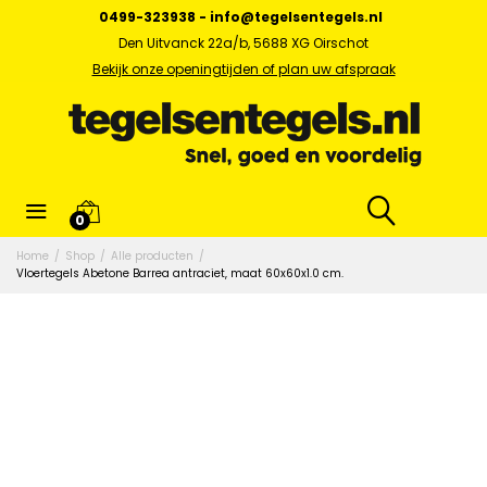
0499-323938
-
info@tegelsentegels.nl
Den Uitvanck 22a/b, 5688 XG Oirschot
Bekijk onze openingtijden of plan uw afspraak
0
Home
/
Shop
/
Alle producten
/
Vloertegels Abetone Barrea antraciet, maat 60x60x1.0 cm.