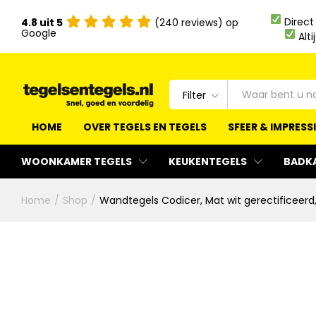
Direct
4.8 uit 5
(240 reviews) op
Google
Alti
Filter
HOME
OVER TEGELS EN TEGELS
SFEER & IMPRESS
WOONKAMER TEGELS
KEUKENTEGELS
BADK
Home
/
Shop
/
Wandtegels Codicer, Mat wit gerectificeerd