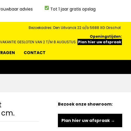
rouwbaar advies
Tot 1 jaar gratis opslag
Bezoekadres: Den Uitvanck 22 a/b 5688 XG Oirschot
Openingstijden:
 VAKANTIE GESLOTEN VAN 2 T/M 8 AUGUSTUS:
Plan hier uw afspraak
VRAGEN
CONTACT
t
Bezoek onze showroom:
0 cm.
Plan hier uw afspraak →