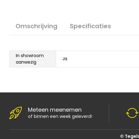
Omschrijving
Specificaties
In showroom
Ja
aanwezig
Meteen meenemen
of binnen een week geleverd!
© Tegels