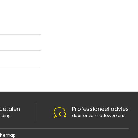
 betalen
Professioneel advies
nding
door onze medewerkers
Sitemap