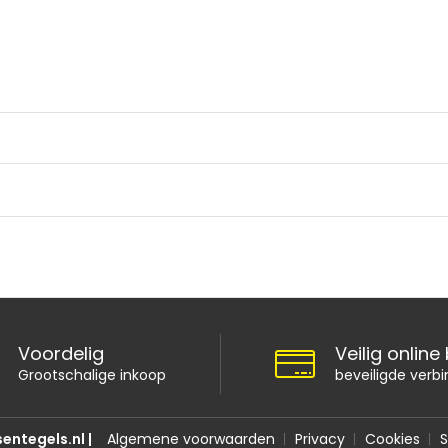
Voordelig
Veilig online
Grootschalige inkoop
beveiligde verbi
entegels.nl |
Algemene voorwaarden
Privacy
Cookies