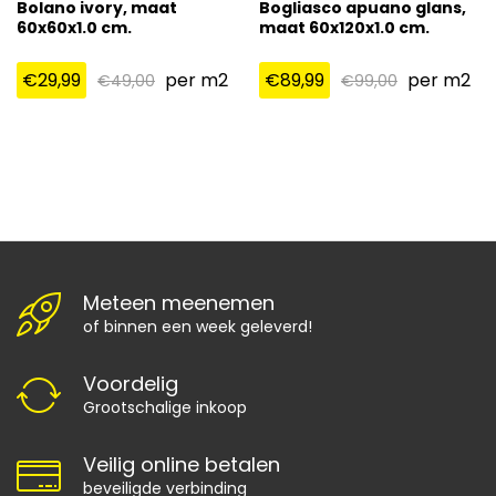
Bolano ivory, maat
Bogliasco apuano glans,
60x60x1.0 cm.
maat 60x120x1.0 cm.
€
29,99
per m2
€
89,99
per m2
€
49,00
€
99,00
Meteen meenemen
of binnen een week geleverd!
Voordelig
Grootschalige inkoop
Veilig online betalen
beveiligde verbinding