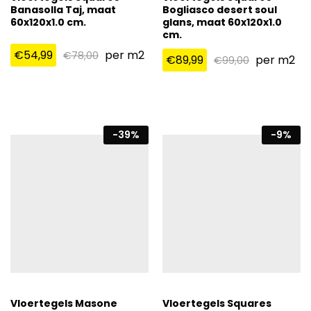
Banasolla Taj, maat
Bogliasco desert soul
60x120x1.0 cm.
glans, maat 60x120x1.0
cm.
€
54,99
per m2
€
78,00
€
89,99
per m2
€
99,00
-
39
%
-
9
%
Vloertegels Masone
Vloertegels Squares