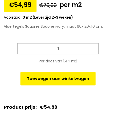
€
54,99
per m2
€
79,00
Voorraad:
0 m2 (Levertijd 2-3 weken)
Vloertegels Squares Bodone ivory, maat 60x120x1.0 cm.
Vloertegels
Squares
Bodone
Per doos van 1.44 m2
ivory,
maat
60x120x1.0
Toevoegen aan winkelwagen
cm.
quantity
Product prijs :
€
54,99