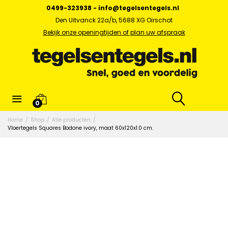
0499-323938
-
info@tegelsentegels.nl
Den Uitvanck 22a/b, 5688 XG Oirschot
Bekijk onze openingtijden of plan uw afspraak
0
Home
/
Shop
/
Alle producten
/
Vloertegels Squares Bodone ivory, maat 60x120x1.0 cm.