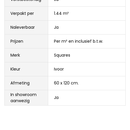
Verpakt per
1.44 m²
Naleverbaar
Ja
Prijzen
Per m² en inclusief b.t.w.
Merk
Squares
Kleur
Ivoor
Afmeting
60 x 120 cm.
In showroom
Ja
aanwezig